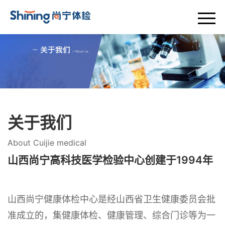
首页
关于我们
尚宁动态
体检套餐
关于我们
设备介绍
About Cuijie medical
山西尚宁高科技医学检验中心创建于1994年
专家团队
体检服务
山西尚宁健康体检中心是经山西省卫生健康委员会批
准成立的，集健康体检、健康管理、综合门诊等为一
联系我们