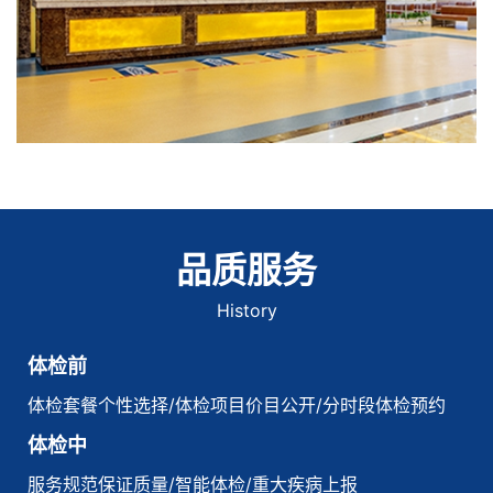
品质服务
History
体检前
体检套餐个性选择/体检项目价目公开/分时段体检预约
体检中
服务规范保证质量/智能体检/重大疾病上报