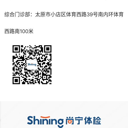
综合门诊部：太原市小店区体育西路39号南内环体育
西路南100米