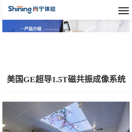
首页
关于我们
尚宁动态
体检套餐
美国GE超导1.5T磁共振成像系统
设备介绍
专家团队
体检服务
联系我们